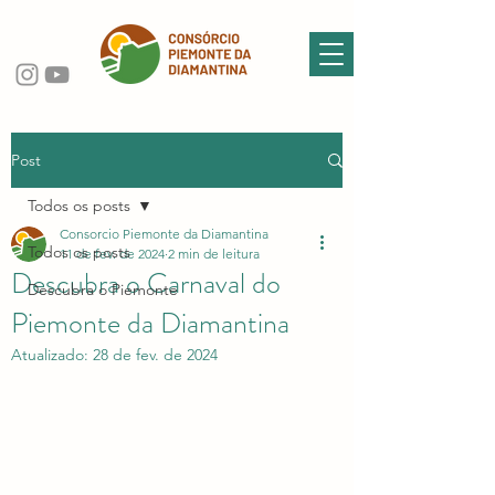
Post
Todos os posts
Consorcio Piemonte da Diamantina
Todos os posts
11 de fev. de 2024
2 min de leitura
Descubra o Carnaval do
Descubra o Piemonte
Piemonte da Diamantina
Atualizado:
28 de fev. de 2024