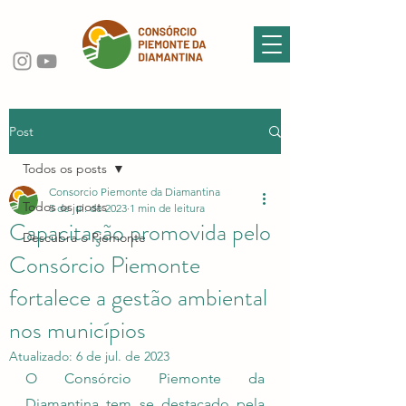
Post
Todos os posts
Consorcio Piemonte da Diamantina
Todos os posts
5 de jul. de 2023
1 min de leitura
Capacitação promovida pelo
Descubra o Piemonte
Consórcio Piemonte
fortalece a gestão ambiental
nos municípios
Atualizado:
6 de jul. de 2023
O Consórcio Piemonte da 
Diamantina tem se destacado pela 