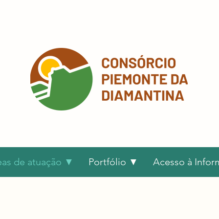
eas de atuação ▼
Portfólio ▼
Acesso à Info