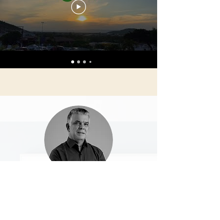
Arnaldinho
“É para facilitar os serviços que muitas
das vezes o município não tem