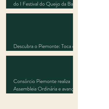
do I Festival do Queijo da Bacia
do Jacuípe e fortalece
agroindústrias do território
Descubra o Piemonte: Toca do
Fole
Consórcio Piemonte realiza
Assembleia Ordinária e avança
em pautas estratégicas para
2025