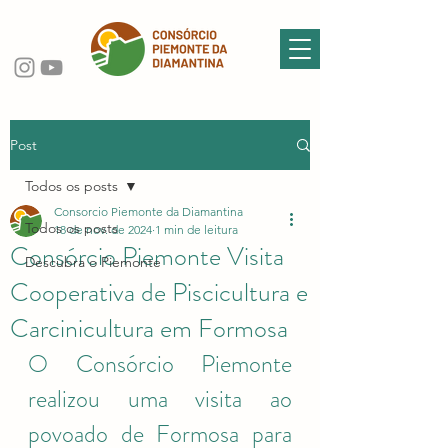
Post
Todos os posts
Consorcio Piemonte da Diamantina
Todos os posts
18 de nov. de 2024
1 min de leitura
Consórcio Piemonte Visita
Descubra o Piemonte
Cooperativa de Piscicultura e
Carcinicultura em Formosa
O Consórcio Piemonte 
realizou uma visita ao 
povoado de Formosa para 