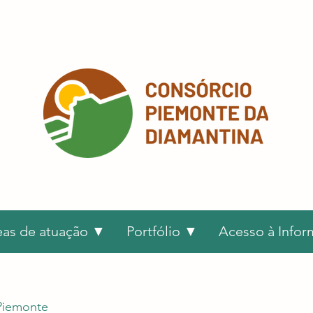
eas de atuação ▼
Portfólio ▼
Acesso à Info
Piemonte