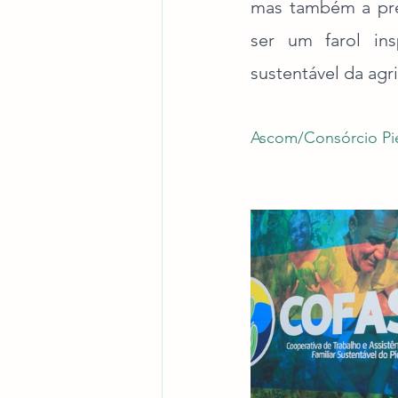
mas também a pres
ser um farol in
sustentável da agr
Ascom/Consórcio P