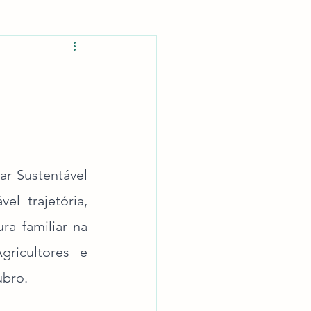
r Sustentável 
 trajetória, 
 familiar na 
icultores e 
ubro.