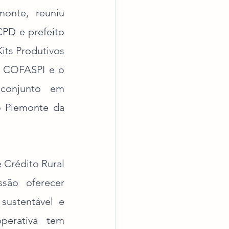
nte, reuniu 
PD e prefeito 
ts Produtivos 
a COFASPI e o 
conjunto em 
o Piemonte da 
Crédito Rural 
ão oferecer 
sustentável e 
erativa tem 