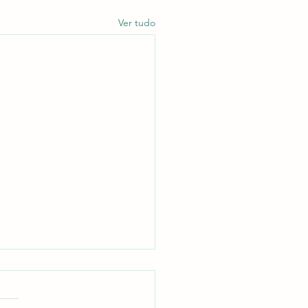
Ver tudo
rcio Piemonte realiza
bleia Ordinária e avança