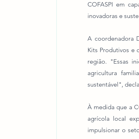
COFASPI em capaci
inovadoras e suste
A coordenadora De
Kits Produtivos e 
região. "Essas in
agricultura famil
sustentável", decl
À medida que a CO
agrícola local ex
impulsionar o set