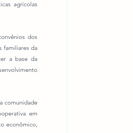
cas agrícolas 
convênios dos 
 familiares da 
cer a base da 
envolvimento 
 a comunidade 
ooperativa em 
to econômico, 