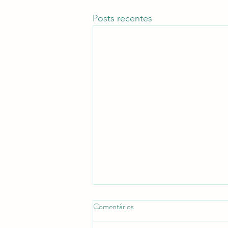
Posts recentes
Consórcio Piemonte participa do
Comentários
I Festival do Queijo da Bacia do